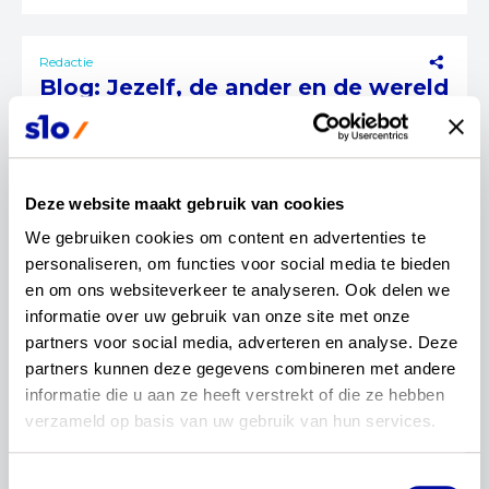
Redactie
Blog: Jezelf, de ander en de wereld
beter leren kennen
In het leergebied mens en maatschappij kijken
leerlingen vanuit een historische, geografische,
Deze website maakt gebruik van cookies
economische, filosofische, sociaalwetenschappelijke
en levensbeschouwelijke bril naar de wereld.
We gebruiken cookies om content en advertenties te 
personaliseren, om functies voor social media te bieden 
Lees verder...
en om ons websiteverkeer te analyseren. Ook delen we 
10 juli 2024
informatie over uw gebruik van onze site met onze 
Blog
mens en maatschappij
partners voor social media, adverteren en analyse. Deze 
partners kunnen deze gegevens combineren met andere 
informatie die u aan ze heeft verstrekt of die ze hebben 
Redactie
verzameld op basis van uw gebruik van hun services.
Even meekijken met
kerndoelenteam mens en
Toestemmingsselectie