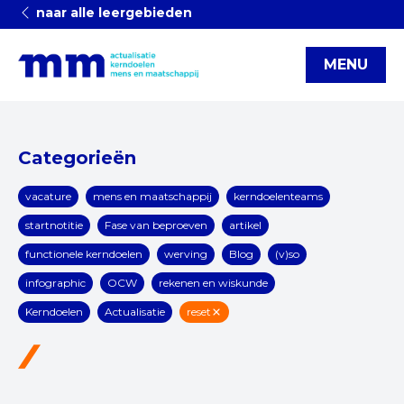
naar alle leergebieden
MENU
Categorieën
vacature
mens en maatschappij
kerndoelenteams
startnotitie
Fase van beproeven
artikel
functionele kerndoelen
werving
Blog
(v)so
infographic
OCW
rekenen en wiskunde
Kerndoelen
Actualisatie
reset