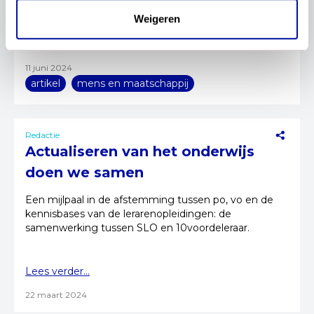
herziening was achttien jaar geleden en intussen
heeft de wereld bepaald niet stilgestaan."
Weigeren
Lees verder...
11 juni 2024
artikel
mens en maatschappij
Redactie
Actualiseren van het onderwijs
doen we samen
Een mijlpaal in de afstemming tussen po, vo en de
kennisbases van de lerarenopleidingen: de
samenwerking tussen SLO en 10voordeleraar.
Lees verder...
22 maart 2024