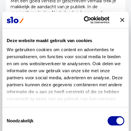
Met een goed verteld of geschreven verhaal trek je
makkelijk de aandacht van je publiek. In de
conceptkerndoelen Nederlands is hernieuwde
belangstelling voor verhaaltechnieken in verhalen.
Lees verder...
Deze website maakt gebruik van cookies
19 maart 2024
Nederlands
Actualisatie
Kerndoelen
We gebruiken cookies om content en advertenties te 
personaliseren, om functies voor social media te bieden 
en om ons websiteverkeer te analyseren. Ook delen we 
Redactie
informatie over uw gebruik van onze site met onze 
Verslag regiobijeenkomst ‘Heel fijn
partners voor social media, adverteren en analyse. Deze 
om met collega’s te kunnen
partners kunnen deze gegevens combineren met andere 
informatie die u aan ze heeft verstrekt of die ze hebben 
sparren’
verzameld op basis van uw gebruik van hun services.
Hoe zien de conceptkerndoelen voor Nederlands en
rekenen en wiskunde eruit? Tijdens een
Toestemmingsselectie
regiobijeenkomst op 27 februari in Rotterdam ging
Noodzakelijk
SLO in gesprek met scholen over bruikbaarheid en
vernieuwing.