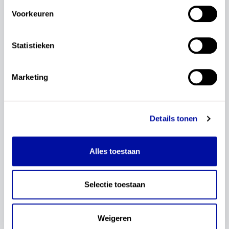
Lees verder...
Voorkeuren
14 maart 2024
Fase van beproeven
Actualisatie
Kerndoelen
Statistieken
Redactie
Marketing
Praat mee over de functionele
conceptkerndoelen voor
Nederlands en rekenen en
Details tonen
wiskunde
Graag gaan we in gesprek over de verwachte
Alles toestaan
bruikbaarheid van de functionele conceptkerndoelen
in de praktijk. Kom op 2 april naar de landelijke
bijeenkomst in Amersfoort. Meld je nu aan en praat
Selectie toestaan
mee!
Lees verder...
Weigeren
13 februari 2024