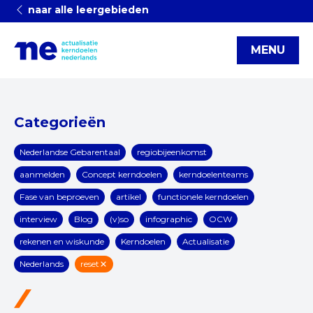
naar alle leergebieden
MENU
Categorieën
Nederlandse Gebarentaal
regiobijeenkomst
aanmelden
Concept kerndoelen
kerndoelenteams
Fase van beproeven
artikel
functionele kerndoelen
interview
Blog
(v)so
infographic
OCW
rekenen en wiskunde
Kerndoelen
Actualisatie
Nederlands
reset