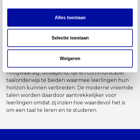
ideale wereld zouden leerlingen kunnen
profiteren van krachtige en motiverende
taallessen die hun nieuwsgierigheid prikkelen om
Alles toestaan
in de vreemde taal te communiceren en meer te
leren over de culturele achtergrond van ons
buurland.
Selectie toestaan
Daarom zet ik me graag in voor het team dat
onder andere de kerndoelen voor Duits
Weigeren
actualiseert. Samen streven we ernaar hoe
hoogwaardig, uitdagend, rijk en communicatief
taalonderwijs te bieden waarmee leerlingen hun
horizon kunnen verbreden. De moderne vreemde
talen worden daardoor aantrekkelijker voor
leerlingen omdat zij inzien hoe waardevol het is
om een taal te leren en te studeren.