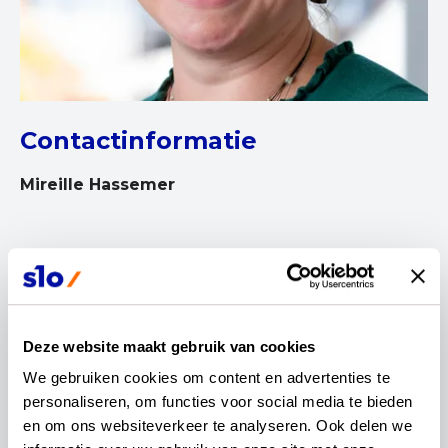
Contactinformatie
Mireille Hassemer
Ik ben Mireille Hassemer en met toewijding vervul
Deze website maakt gebruik van cookies
ik de rol van vakdidactica Duits aan de
We gebruiken cookies om content en advertenties te 
Interfacultaire Lerarenopleiding (ILO) van de
personaliseren, om functies voor social media te bieden 
Universiteit van Amsterdam (UvA). Mijn
en om ons websiteverkeer te analyseren. Ook delen we 
onderwijsloopbaan heeft me vanuit diverse