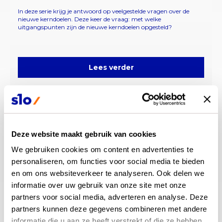
In deze serie krijg je antwoord op veelgestelde vragen over de
nieuwe kerndoelen. Deze keer de vraag: met welke
uitgangspunten zijn de nieuwe kerndoelen opgesteld?
Lees verder
Deze website maakt gebruik van cookies
We gebruiken cookies om content en advertenties te 
personaliseren, om functies voor social media te bieden 
en om ons websiteverkeer te analyseren. Ook delen we 
informatie over uw gebruik van onze site met onze 
Hoe is een kerndoel opgebouwd?
partners voor social media, adverteren en analyse. Deze 
partners kunnen deze gegevens combineren met andere 
In deze serie krijg je antwoord op veelgestelde vragen van leraren,
informatie die u aan ze heeft verstrekt of die ze hebben 