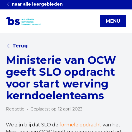
naar alle leergebieden
MENU
Terug
Ministerie van OCW
geeft SLO opdracht
voor start werving
kerndoelenteams
Redactie
•
Geplaatst op 12 april 2023
We zijn blij dat SLO de
formele opdracht
van het
Ministerie van OCW heeft gekregen voor de start