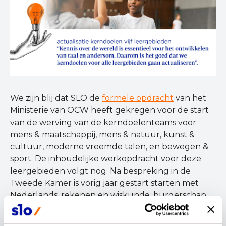
We zijn blij dat SLO de
formele opdracht
van het
Ministerie van OCW heeft gekregen voor de start
van de werving van de kerndoelenteams voor
mens & maatschappij, mens & natuur, kunst &
cultuur, moderne vreemde talen, en bewegen &
sport. De inhoudelijke werkopdracht voor deze
leergebieden volgt nog. Na bespreking in de
Tweede Kamer is vorig jaar gestart starten met
Nederlands, rekenen en wiskunde, burgerschap
en digitale geletterdheid. In een
k
amerbrief
maakte de Minister een tussenbalans waarin hij