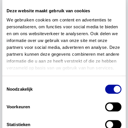
vertrouwen uitsprak om verder te gaan.
Deze website maakt gebruik van cookies
We gebruiken cookies om content en advertenties te 
Werving & selectie procesregisseurs en teams
personaliseren, om functies voor social media te bieden 
Voor de verschillende leergebieden worden
en om ons websiteverkeer te analyseren. Ook delen we 
aparte teams ingericht. Deze teams bestaan uit
informatie over uw gebruik van onze site met onze 
leraren po, leraren vo, vakexperts en
partners voor social media, adverteren en analyse. Deze 
curriculumexperts en worden aangestuurd door
partners kunnen deze gegevens combineren met andere 
een procesregisseur. De wervingscampagne voor
informatie die u aan ze heeft verstrekt of die ze hebben 
de procesregisseurs is 11 april gestart. Kort hierna
verzameld op basis van uw gebruik van hun services.
volgt de werving voor leraren en vakexperts,
zodat de teams voor de zomervakantie compleet
Toestemmingsselectie
zijn. SLO heeft het wervings- en selectiebureau
Noodzakelijk
B&T gevraagd om een onafhankelijk en
transparant werving- en selectieproces te
Voorkeuren
organiseren. Alle informatie over de werving is
binnenkort te vinden op:
www.slo-
actualisatiekerndoelen.nl
. Binnenkort delen we
Statistieken