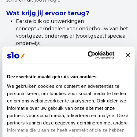
Wat krijg jij ervoor terug?
Eerste blik op uitwerkingen
conceptkerndoelen voor onderbouw van het
voortgezet onderwijs of (voortgezet) speciaal
onderwijs;
Mogelijkheid om jouw vragen en ideeën te
delen;
Inspiratie en samenwerking met andere
scholen in jouw regio;
Deze website maakt gebruik van cookies
Een bijdrage aan de definitieve set
We gebruiken cookies om content en advertenties te 
conceptkerndoelen, waarmee ook jij het
personaliseren, om functies voor social media te bieden 
onderwijs vormgeeft!
en om ons websiteverkeer te analyseren. Ook delen we 
informatie over uw gebruik van onze site met onze 
Wil je meer weten over de regiobijeenkomsten, de
partners voor social media, adverteren en analyse. Deze 
locaties, de vergoeding of hoe je je kunt
partners kunnen deze gegevens combineren met andere 
aanmelden?
Kijk dan hier en meld je meteen aan!
informatie die u aan ze heeft verstrekt of die ze hebben 
Veel scholen hebben zich al aangemeld, dus de