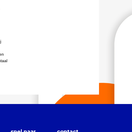
e
j
en
taal
snel naar
contact