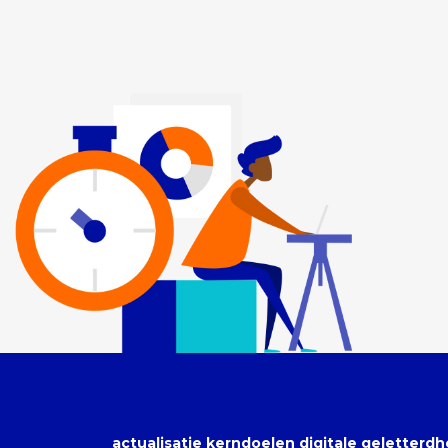
actualisatie kerndoelen digitale geletterdh