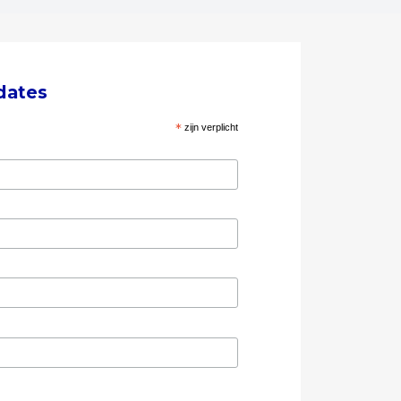
dates
*
zijn verplicht