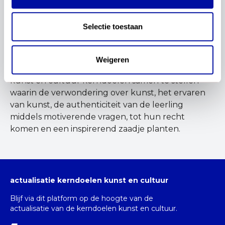
aangewakkerd door de voorstelling
a
Midsummernights dream
op mijn middelbare
school. Hoe de moonboots destijds voor magie
Selectie toestaan
zorgden in de beweging, heeft bij mij een zaadje
geplant.
Weigeren
Ik kijk ernaar uit om samen met mijn collega’s
kunst en cultuur kerndoelen samen te stellen
waarin de verwondering over kunst, het ervaren
van kunst, de authenticiteit van de leerling
middels motiverende vragen, tot hun recht
komen en een inspirerend zaadje planten.
actualisatie kerndoelen kunst en cultuur
Blijf via dit platform op de hoogte van de
actualisatie van de kerndoelen kunst en cultuur.