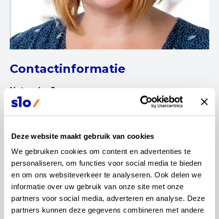
Contactinformatie
Natascha Janssen
Deze website maakt gebruik van cookies
We gebruiken cookies om content en advertenties te 
personaliseren, om functies voor social media te bieden 
Als beeldend docent op het Murmellius
en om ons websiteverkeer te analyseren. Ook delen we 
gymnasium in Alkmaar, heb ik mij de afgelopen
informatie over uw gebruik van onze site met onze 
jaren bezig gehouden met het ontwikkelen van
partners voor social media, adverteren en analyse. Deze 
een nieuw kunstcurriculum en het opzetten van
partners kunnen deze gegevens combineren met andere 
kunst als examenvak. Mijn eerdere ervaring als