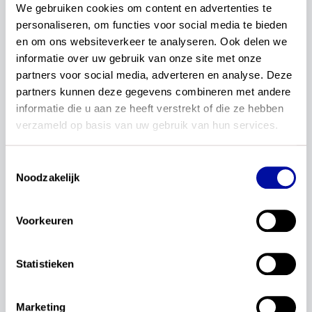
Onderzoek of de vaste opbouw van
We gebruiken cookies om content en advertenties te 
kerndoelen en eindtermen met doelzin –
personaliseren, om functies voor social media te bieden 
uitwerking – te denken valt aan ook bruikbaar
en om ons websiteverkeer te analyseren. Ook delen we 
is voor het beschrijven van de vakspecifieke
informatie over uw gebruik van onze site met onze 
kennisbases, met name de
Te denken valt aan
partners voor social media, adverteren en analyse. Deze 
als illustraties en voorbeelden.
partners kunnen deze gegevens combineren met andere 
Beschrijf het curriculumbekwaam handelen
informatie die u aan ze heeft verstrekt of die ze hebben 
niet alleen in het generieke deel, maar
verzameld op basis van uw gebruik van hun services.
beschrijf het ook vakspecifiek, zodat
studenten weten hoe ze om moeten gaan
Toestemmingsselectie
met leermiddelen.
Noodzakelijk
Meer over de kennisbases
Voorkeuren
Elke lerarenopleiding heeft een landelijke
kennisbasis, waarin de kennis en vaardigheden zijn
Statistieken
vastgelegd die een pas afgestudeerde leraar moet
beheersen. Per opleiding is er straks één
kennisbasis met een generiek deel en een vakdeel.
Marketing