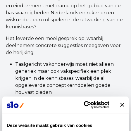
en eindtermen - met name op het gebied van de
basisvaardigheden Nederlands en rekenen en
wiskunde - een rol spelen in de uitwerking van de
kennisbases?
Het leverde een mooi gesprek op, waarbij
deelnemers concrete suggesties meegaven voor
de herijking:
Taalgericht vakonderwijs moet niet alleen
generiek maar ook vakspecifiek een plek
krijgen in de kennisbases, waarbij de al
opgeleverde conceptkerndoelen goede
houvast bieden;
Waak ervoor dat het idee ontstaat dat elke
leraar in opleiding alles individueel moet
kennen en kunnen, terwijl in de praktijk juist
de kracht zit in samenwerken en binnen het
Deze website maakt gebruik van cookies
team verantwoordelijkheden worden belegd.