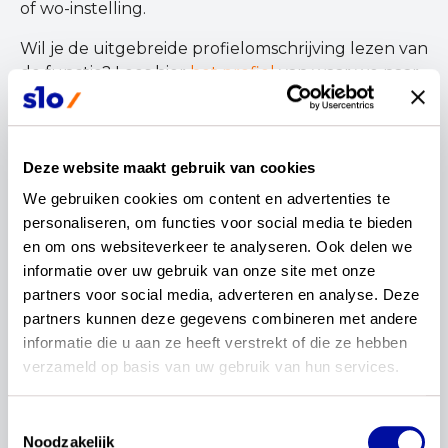
of wo-instelling.
Wil je de uitgebreide profielomschrijving lezen van
de functie? Lees hier
het profiel
van waar we naar
op zoek zijn.
Kerndoelen vormen de wettelijke kaders voor de
onderwijsinhoud in het (v)so. Voor deze werving
Deze website maakt gebruik van cookies
gaat het alleen om de functionele kerndoelen van
We gebruiken cookies om content en advertenties te 
leergebied kunst en cultuur voor so zml/mb en
personaliseren, om functies voor social media te bieden 
vso uitstroom dagbesteding en arbeidsmarkt.
en om ons websiteverkeer te analyseren. Ook delen we 
informatie over uw gebruik van onze site met onze 
Zo verloopt de selectie
partners voor social media, adverteren en analyse. Deze 
Voor het selectieproces vul je
de online vragenlijst
partners kunnen deze gegevens combineren met andere 
in en upload je je cv. Dit kan tot 10 juni 2025. Op
informatie die u aan ze heeft verstrekt of die ze hebben 
basis van je antwoorden hoor je in de week van 16
verzameld op basis van uw gebruik van hun services.
juni of we je uitnodigen voor een kort online
gesprek in de week van 23 juni. Je gaat dan in
Toestemmingsselectie
gesprek met twee curriculumexperts van SLO
Noodzakelijk