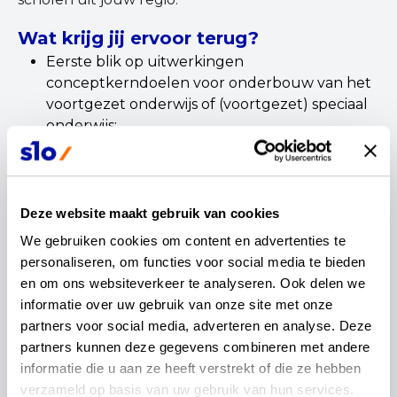
Wat krijg jij ervoor terug?
Eerste blik op uitwerkingen
conceptkerndoelen voor onderbouw van het
voortgezet onderwijs of (voortgezet) speciaal
onderwijs;
Mogelijkheid om jouw vragen en ideeën te
delen;
Inspiratie en samenwerking met andere
scholen in jouw regio;
Deze website maakt gebruik van cookies
Een bijdrage aan de definitieve set
We gebruiken cookies om content en advertenties te 
conceptkerndoelen, waarmee ook jij het
personaliseren, om functies voor social media te bieden 
onderwijs vormgeeft!
en om ons websiteverkeer te analyseren. Ook delen we 
informatie over uw gebruik van onze site met onze 
Wil je meer weten over de regiobijeenkomsten, de
partners voor social media, adverteren en analyse. Deze 
locaties, de vergoeding of hoe je je kunt
partners kunnen deze gegevens combineren met andere 
aanmelden?
Kijk dan hier en meld je meteen aan!
informatie die u aan ze heeft verstrekt of die ze hebben 
Veel scholen hebben zich al aangemeld, dus de
verzameld op basis van uw gebruik van hun services.