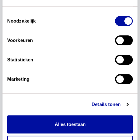
regiobijeenkomsten vullen snel.
Toestemmingsselectie
We zien je graag bij een van onze
Noodzakelijk
regiobijeenkomsten. Samen maken we het
verschil!
Voorkeuren
Statistieken
Marketing
Details tonen
Alles toestaan
wil je dit delen?