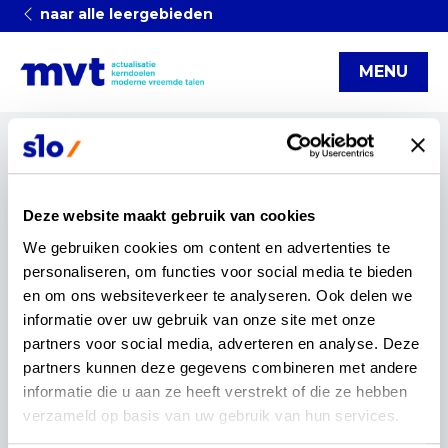
naar alle leergebieden
MENU
Categorieën
Actualisatie
artikel
infographic
Kerndoelen
Deze website maakt gebruik van cookies
We gebruiken cookies om content en advertenties te 
moderne vreemde talen
startnotitie
reset
personaliseren, om functies voor social media te bieden 
en om ons websiteverkeer te analyseren. Ook delen we 
"startnotitie" downloads
informatie over uw gebruik van onze site met onze 
partners voor social media, adverteren en analyse. Deze 
partners kunnen deze gegevens combineren met andere 
informatie die u aan ze heeft verstrekt of die ze hebben 
1 downloads
verzameld op basis van uw gebruik van hun services.
21-09-2023