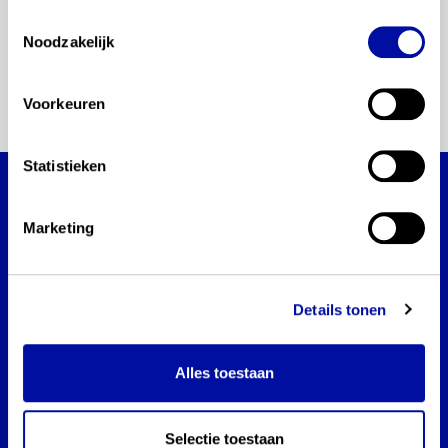
Toestemmingsselectie
Startnotitie moderne vreemde talen
Noodzakelijk
Download
Voorkeuren
Statistieken
actualisatie kerndoelen moderne vreemde
talen
Marketing
Blijf via dit platform op de hoogte van de
actualisatie van de kerndoelen moderne
vreemde talen.
Details tonen
Alles toestaan
Cookies
Sitemap
Selectie toestaan
Persoonsgegevens en privacy