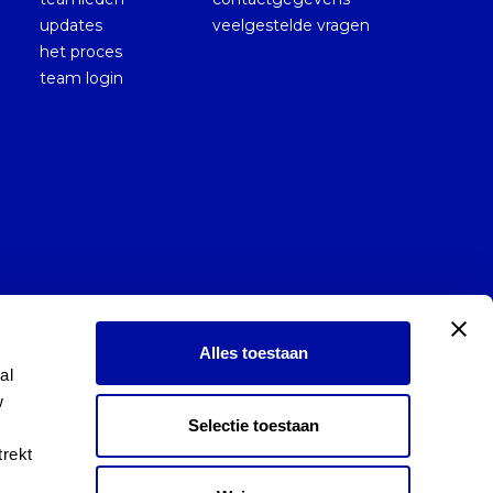
updates
veelgestelde vragen
het proces
team login
Alles toestaan
l 
 
Selectie toestaan
rekt 