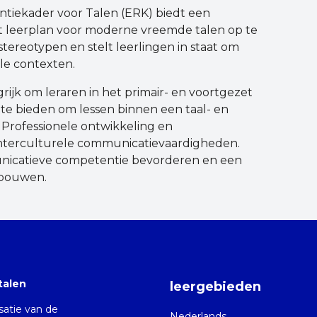
tiekader voor Talen (ERK) biedt een
et leerplan voor moderne vreemde talen op te
tereotypen en stelt leerlingen in staat om
le contexten.
rijk om leraren in het primair- en voortgezet
 te bieden om lessen binnen een taal- en
 Professionele ontwikkeling en
 interculturele communicatievaardigheden.
icatieve competentie bevorderen en een
pbouwen.
talen
leergebieden
isatie van de
Nederlands