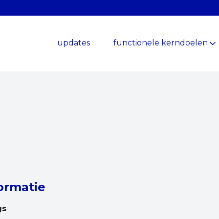
updates
functionele kerndoelen
ormatie
gs