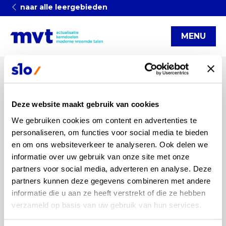
naar alle leergebieden
MENU
Categorieën
Deze website maakt gebruik van cookies
examenprogramma's
vacature
We gebruiken cookies om content en advertenties te 
moderne vreemde talen
kerndoelenteams
startnotitie
personaliseren, om functies voor social media te bieden 
Fase van beproeven
artikel
werving
Blog
(v)so
en om ons websiteverkeer te analyseren. Ook delen we 
informatie over uw gebruik van onze site met onze 
infographic
OCW
rekenen en wiskunde
partners voor social media, adverteren en analyse. Deze 
Kerndoelen
Actualisatie
reset
partners kunnen deze gegevens combineren met andere 
informatie die u aan ze heeft verstrekt of die ze hebben 
Nederlands
verzameld op basis van uw gebruik van hun services.