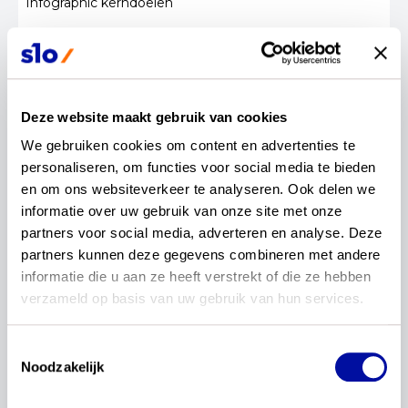
Infographic kerndoelen
Download
24-01-2023
Infographic kerndoelen
Deze website maakt gebruik van cookies
We gebruiken cookies om content en advertenties te 
Download
personaliseren, om functies voor social media te bieden 
en om ons websiteverkeer te analyseren. Ook delen we 
03-07-2023
informatie over uw gebruik van onze site met onze 
Actualisatie Kerndoelen: meer richting, meer ruimte
partners voor social media, adverteren en analyse. Deze 
partners kunnen deze gegevens combineren met andere 
Download
informatie die u aan ze heeft verstrekt of die ze hebben 
verzameld op basis van uw gebruik van hun services.
03-07-2023
Actualisatie Kerndoelen: meer richting, meer ruimte
Toestemmingsselectie
Noodzakelijk
Download