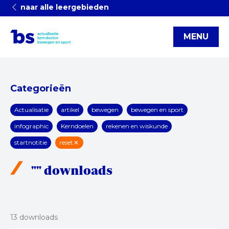
naar alle leergebieden
MENU
Categorieën
Actualisatie
artikel
bewegen
bewegen en sport
infographic
Kerndoelen
rekenen en wiskunde
startnotitie
reset
"" downloads
13 downloads