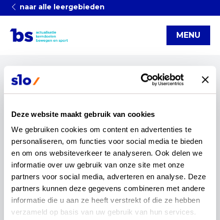
naar alle leergebieden
MENU
Categorieën
Actualisatie
artikel
bewegen
bewegen en sport
Deze website maakt gebruik van cookies
infographic
Kerndoelen
rekenen en wiskunde
We gebruiken cookies om content en advertenties te 
startnotitie
reset
personaliseren, om functies voor social media te bieden 
en om ons websiteverkeer te analyseren. Ook delen we 
"bewegen" downloads
informatie over uw gebruik van onze site met onze 
partners voor social media, adverteren en analyse. Deze 
partners kunnen deze gegevens combineren met andere 
informatie die u aan ze heeft verstrekt of die ze hebben 
1 downloads
verzameld op basis van uw gebruik van hun services.