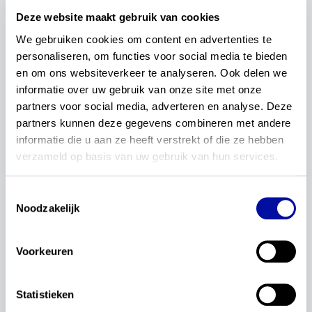
Deze en andere vragen beantwoorden we op
Deze website maakt gebruik van cookies
onze dag speciaal voor leermiddelenmakers:
We gebruiken cookies om content en advertenties te 
personaliseren, om functies voor social media te bieden 
en om ons websiteverkeer te analyseren. Ook delen we 
woensda
g 17 mei 09.30 uur – 16.30 uur in
informatie over uw gebruik van onze site met onze 
Amersfoort.
partners voor social media, adverteren en analyse. Deze 
partners kunnen deze gegevens combineren met andere 
informatie die u aan ze heeft verstrekt of die ze hebben 
Een uitgelezen kans om in gesprek te gaan met
verzameld op basis van uw gebruik van hun services.
de experts van SLO en te netwerken.
Toestemmingsselectie
Noodzakelijk
Hou daarom onze kanalen in de gaten: binnenkort
delen we het programma en kun je je inschrijven!
Voorkeuren
Statistieken
wil je dit delen?