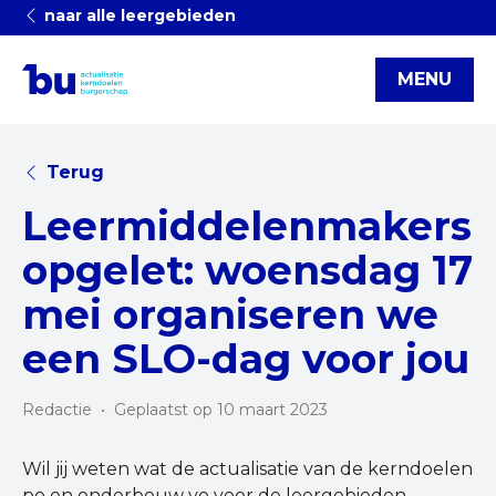
naar alle leergebieden
MENU
Terug
Leermiddelenmakers
opgelet: woensdag 17
mei organiseren we
een SLO-dag voor jou
Redactie
•
Geplaatst op 10 maart 2023
Wil jij weten wat de actualisatie van de kerndoelen
po en onderbouw vo voor de leergebieden