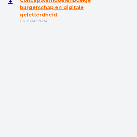
Conceptkerndoelenboekje
burgerschap en digitale
geletterdheid
06 maart 2024