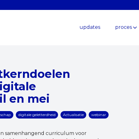
updates
proces
tkerndoelen
gitale
il en mei
rschap
digitale geletterdheid
Actualisatie
webinar
 een samenhangend curriculum voor