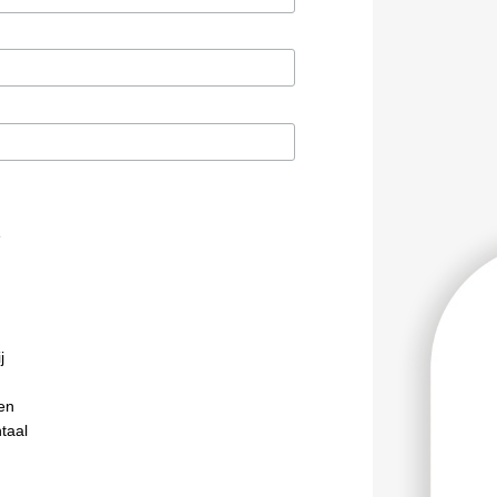
e
j
en
taal