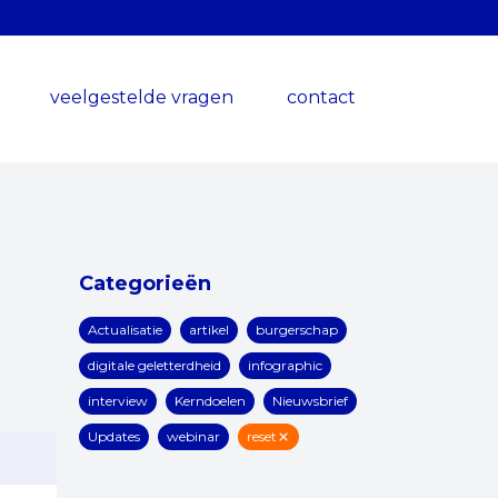
veelgestelde vragen
contact
Categorieën
Actualisatie
artikel
burgerschap
digitale geletterdheid
infographic
interview
Kerndoelen
Nieuwsbrief
Updates
webinar
reset