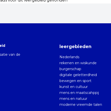
ds voor dit leergebied gevonden
eid
leergebieden
isatie van de
Nederlands
rekenen en wiskunde
burgerschap
digitale geletterdheid
bewegen en sport
kunst en cultuur
mens en maatscahppij
mens en natuur
moderne vreemde talen