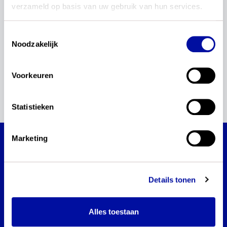
verzameld op basis van uw gebruik van hun services.
0 downloads
Toestemmingsselectie
Noodzakelijk
Geen downloads voor dit leergebied gevonden.
Voorkeuren
Statistieken
Marketing
actualisatie kerndoelen digitale
geletterdheid
Blijf via dit platform op de hoogte van de
Details tonen
actualisatie van de kerndoelen digitale
geletterdheid.
Alles toestaan