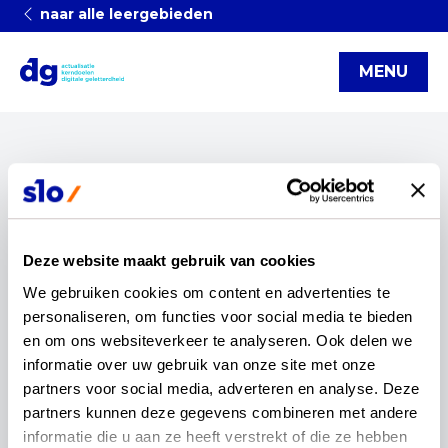
naar alle leergebieden
MENU
Categorieën
Actualisatie
artikel
burgerschap
digitale geletterdheid
infographic
interview
Deze website maakt gebruik van cookies
Kerndoelen
Nieuwsbrief
Updates
webinar
We gebruiken cookies om content en advertenties te 
reset
personaliseren, om functies voor social media te bieden 
en om ons websiteverkeer te analyseren. Ook delen we 
"mens en maatschappij"
informatie over uw gebruik van onze site met onze 
partners voor social media, adverteren en analyse. Deze 
downloads
partners kunnen deze gegevens combineren met andere 
informatie die u aan ze heeft verstrekt of die ze hebben 