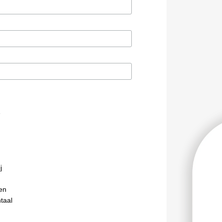
e
j
en
taal