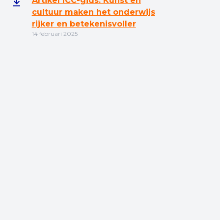
Artikel ICC-gids: Kunst en
cultuur maken het onderwijs
rijker en betekenisvoller
14 februari 2025