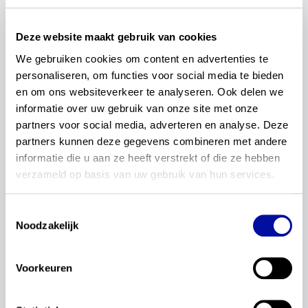
Bewuste keuze
Deze website maakt gebruik van cookies
Deze indeling in typen doelen is bewust gekozen.
We gebruiken cookies om content en advertenties te 
Onderwijs draait niet alleen om wat leerlingen
personaliseren, om functies voor social media te bieden 
aantoonbaar beheersen, maar ook om wat scholen
en om ons websiteverkeer te analyseren. Ook delen we 
aanbieden en welke ervaringen leerlingen
informatie over uw gebruik van onze site met onze 
opdoen. Met het gebruik van verschillende typen
partners voor social media, adverteren en analyse. Deze 
doelen en handelingswerkwoorden doet we recht
partners kunnen deze gegevens combineren met andere 
aan die breedte en voorkomen we dat het
informatie die u aan ze heeft verstrekt of die ze hebben 
curriculum zich alleen richt op wat eenvoudig
verzameld op basis van uw gebruik van hun services.
toetsbaar is. Tegelijkertijd is het belangrijk om deze
type doelen niet los van elkaar te zien: juist in de
Toestemmingsselectie
klas komen verschillende doelen samen in
Noodzakelijk
betekenisvolle onderwijs- en toetsactiviteiten.
Structuur
Voorkeuren
De formulering van de kerndoelen heeft een
duidelijke structuur. Elk kerndoel begint met een