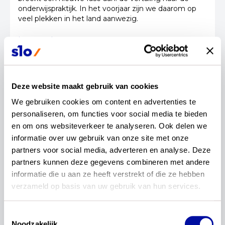
onderwijspraktijk. In het voorjaar zijn we daarom op
veel plekken in het land aanwezig.
Lees verder...
04 maart 2026
Deze website maakt gebruik van cookies
Redactie
Wat is een kerndoel (niet)?
We gebruiken cookies om content en advertenties te 
personaliseren, om functies voor social media te bieden 
In deze serie krijg je antwoord op veelgestelde
en om ons websiteverkeer te analyseren. Ook delen we 
vragen van leraren, schoolleiders en vakexperts over
informatie over uw gebruik van onze site met onze 
de actualisatie van de kerndoelen. Deze keer: wat is
partners voor social media, adverteren en analyse. Deze 
een kerndoel (niet)?
partners kunnen deze gegevens combineren met andere 
Lees verder...
informatie die u aan ze heeft verstrekt of die ze hebben 
verzameld op basis van uw gebruik van hun services.
12 februari 2026
Toestemmingsselectie
Noodzakelijk
Redactie