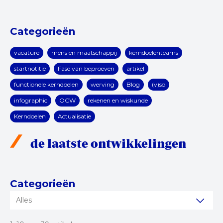
Categorieën
vacature
mens en maatschappij
kerndoelenteams
startnotitie
Fase van beproeven
artikel
functionele kerndoelen
werving
Blog
(v)so
infographic
OCW
rekenen en wiskunde
Kerndoelen
Actualisatie
de laatste ontwikkelingen
Categorieën
Alles