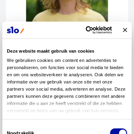
Contactinformatie
Deze website maakt gebruik van cookies
Janneke van der Leest
We gebruiken cookies om content en advertenties te 
personaliseren, om functies voor social media te bieden 
en om ons websiteverkeer te analyseren. Ook delen we 
informatie over uw gebruik van onze site met onze 
partners voor social media, adverteren en analyse. Deze 
partners kunnen deze gegevens combineren met andere 
Mijn naam is Janneke van der Leest. Ik woon in
informatie die u aan ze heeft verstrekt of die ze hebben 
Uden samen met mijn 2 jonge kinderen. Ik werk bij
verzameld op basis van uw gebruik van hun services.
het Fioretti College in Veghel. Een school voor
vmbo en praktijkonderwijs. Op school ben ik al bij
Toestemmingsselectie
verschillende zaken betrokken geweest; zoals
Noodzakelijk