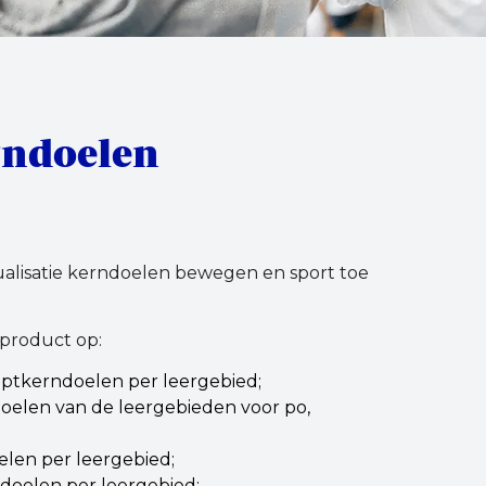
rndoelen
tualisatie kerndoelen bewegen en sport toe
nproduct op:
eptkerndoelen per leergebied;
elen van de leergebieden voor po,
elen per leergebied;
doelen per leergebied;