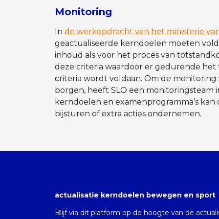
Monitoring
In
de werkopdracht van het ministerie va
geactualiseerde kerndoelen moeten voldoe
inhoud als voor het proces van totstand
deze criteria waardoor er gedurende het t
criteria wordt voldaan. Om de monitoring
borgen, heeft SLO een monitoringsteam i
kerndoelen en examenprogramma’s kan op
bijsturen of extra acties ondernemen.
actualisatie kerndoelen bewegen en sport
Blijf via dit platform op de hoogte van de actual