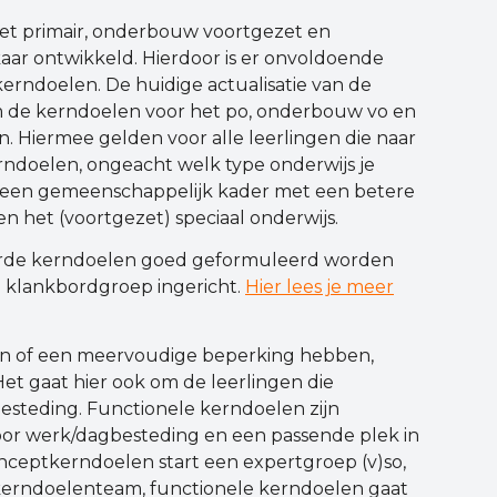
het primair, onderbouw voortgezet en
lkaar ontwikkeld. Hierdoor is er onvoldoende
erndoelen. De huidige actualisatie van de
m de kerndoelen voor het po, onderbouw vo en
. Hiermee gelden voor alle leerlingen die naar
rndoelen, ongeacht welk type onderwijs je
r een gemeenschappelijk kader met een betere
en het (voortgezet) speciaal onderwijs.
eerde kerndoelen goed geformuleerd worden
en klankbordgroep ingericht.
Hier lees je meer
 zijn of een meervoudige beperking hebben,
et gaat hier ook om de leerlingen die
esteding. Functionele kerndoelen zijn
 voor werk/dagbesteding en een passende plek in
nceptkerndoelen start een expertgroep (v)so,
 kerndoelenteam, functionele kerndoelen gaat