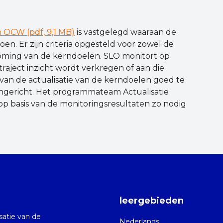
n OCW (pdf, 9,1 MB)
is vastgelegd waaraan de
n. Er zijn criteria opgesteld voor zowel de
koming van de kerndoelen. SLO monitort op
raject inzicht wordt verkregen of aan die
 van de actualisatie van de kerndoelen goed te
ngericht. Het programmateam Actualisatie
 basis van de monitoringsresultaten zo nodig
leergebieden
isatie van de
Nederlands