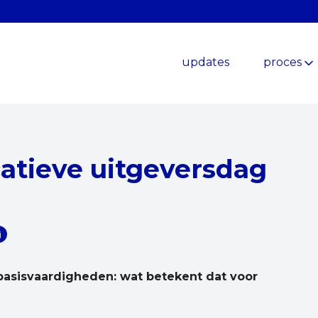
updates
proces
catieve uitgeversdag
j
 basisvaardigheden: wat betekent dat voor