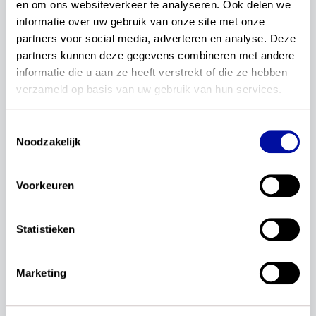
en om ons websiteverkeer te analyseren. Ook delen we 
uitgeverij
informatie over uw gebruik van onze site met onze 
partners voor social media, adverteren en analyse. Deze 
partners kunnen deze gegevens combineren met andere 
1–1 van 1 artikelen
informatie die u aan ze heeft verstrekt of die ze hebben 
verzameld op basis van uw gebruik van hun services.
Redactie
Uitnodiging: educatieve
Toestemmingsselectie
uitgeversdag SLO
Noodzakelijk
Op 17 mei 2023 organiseert SLO een educatieve
uitgeversdag. Wil je weten wat de actualisatie van
Voorkeuren
het curriculum en basisvaardigheden betekent voor
inhouden van lesmethodes? Meld je dan aan!
Statistieken
Lees verder...
06 april 2023
uitgeverij
Marketing