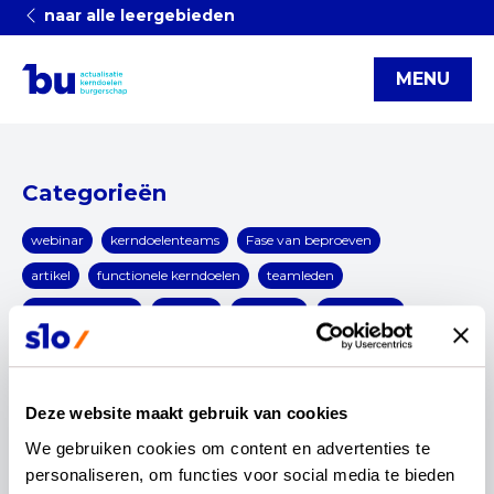
naar alle leergebieden
MENU
Categorieën
webinar
kerndoelenteams
Fase van beproeven
artikel
functionele kerndoelen
teamleden
procesregisseurs
werving
uitgeverij
congressen
interview
Blog
(v)so
infographic
burgerschap
digitale geletterdheid
OCW
rekenen en wiskunde
Deze website maakt gebruik van cookies
Updates
Kerndoelen
Actualisatie
Nieuwsbrief
We gebruiken cookies om content en advertenties te 
reset
personaliseren, om functies voor social media te bieden 