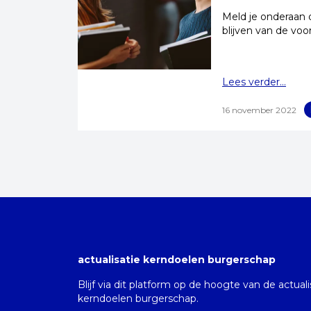
Meld je onderaan 
blijven van de vo
Lees verder...
16 november 2022
actualisatie kerndoelen burgerschap
Blijf via dit platform op de hoogte van de actual
kerndoelen burgerschap.