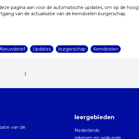
deze pagina aan voor de automatische updates, om op de hoog
ortgang van de actualisatie van de kerndoelen burgerschap.
Nieuwsbrief
Updates
burgerschap
Kerndoelen
1
leergebieden
isatie van de
Nederlands
rekenen en wiskunde