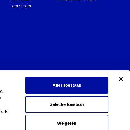
teamleden
Alles toestaan
l 
 
Selectie toestaan
rekt 
Weigeren