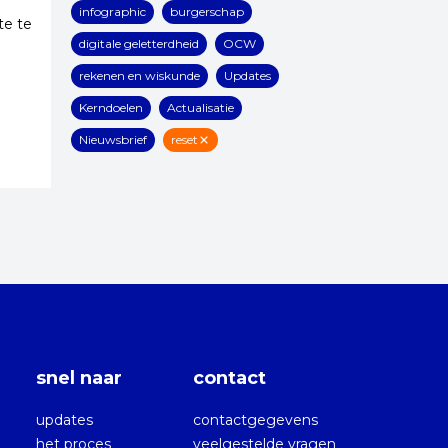
infographic
burgerschap
te te
digitale geletterdheid
OCW
rekenen en wiskunde
Updates
Kerndoelen
Actualisatie
Nieuwsbrief
reset
snel naar
contact
updates
contactgegevens
het proces
veelgestelde vragen