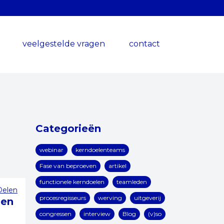
veelgestelde vragen
contact
Categorieën
webinar
kerndoelenteams
Fase van beproeven
artikel
functionele kerndoelen
teamleden
Delen
procesregisseurs
werving
uitgeverij
len
congressen
interview
Blog
(v)so