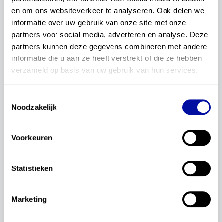
procesregisseurs
en om ons websiteverkeer te analyseren. Ook delen we 
informatie over uw gebruik van onze site met onze 
partners voor social media, adverteren en analyse. Deze 
1–1 van 1 artikelen
partners kunnen deze gegevens combineren met andere 
informatie die u aan ze heeft verstrekt of die ze hebben 
Redactie
verzameld op basis van uw gebruik van hun services.
SLO zoekt procesregisseurs voor
de actualisatie van de kerndoelen
Toestemmingsselectie
van vijf leergebieden
Noodzakelijk
SLO actualiseert samen met het onderwijsveld de
kerndoelen van de vijf overige leergebieden. We
Voorkeuren
werven nu vijf procesregisseurs.
Statistieken
Lees verder...
17 april 2023
Marketing
werving
procesregisseurs