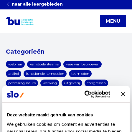
naar alle leergebieden
MENU
Categorieën
webinar
kerndoelenteams
Fase van beproeven
artikel
functionele kerndoelen
teamleden
procesregisseurs
werving
uitgeverij
congressen
interview
Blog
(v)so
infographic
burgerschap
digitale geletterdheid
OCW
rekenen en wiskunde
Updates
Kerndoelen
Actualisatie
Nieuwsbrief
Deze website maakt gebruik van cookies
reset
We gebruiken cookies om content en advertenties te 
personaliseren, om functies voor social media te bieden 