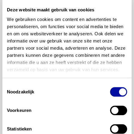
SLO heeft alle feedback op de
Deze website maakt gebruik van cookies
conceptkerndoelen zorgvuldig bekeken en
We gebruiken cookies om content en advertenties te 
gewogen en heeft waar nodig experts
personaliseren, om functies voor social media te bieden 
geraadpleegd voor vervolgstappen. Met deze
en om ons websiteverkeer te analyseren. Ook delen we 
input heeft SLO de conceptkerndoelen
informatie over uw gebruik van onze site met onze 
aangescherpt en een definitieve set
partners voor social media, adverteren en analyse. Deze 
conceptkerndoelen opgeleverd.
partners kunnen deze gegevens combineren met andere 
informatie die u aan ze heeft verstrekt of die ze hebben 
verzameld op basis van uw gebruik van hun services.
Stap 4: Aanbieden definitieve set
kerndoelen aan OCW voor vastlegging in
de wet door SLO
Toestemmingsselectie
Noodzakelijk
Als eindproduct van deze fase heeft SLO in
september 2024 de definitieve set
conceptkerndoelen samen met een
Voorkeuren
verantwoordingsdocument aan het ministerie
van Onderwijs, Cultuur en Wetenschap (OCW)
aangeboden. Het ministerie van OCW
Statistieken