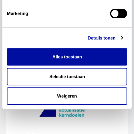
doorloopt vervolgens een traject om de
kerndoelen in de wet vast te leggen en besluit
Marketing
op welk moment en op welke wijze de
implementatie gebeurt. Om het onderwijsveld
te helpen bij het vertalen van de kerndoelen
naar het eigen onderwijscurriculum, start SLO
Details tonen
in 2025 met de ontwikkeling van leerlijnen,
ondersteunende informatie en materialen.
Alles toestaan
Selectie toestaan
Weigeren