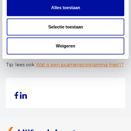
Meer weten?
Alles toestaan
Wil je meer weten over de actualisatie van de
kerndoelen? Bekijk dan
alle updates
over de
Selectie toestaan
kerndoelen en meer
veelgestelde vragen
. Meld je
via het formulier onderaan dit bericht ook aan voor
Weigeren
de automatische updates, zodat je als eerste op de
hoogte bent van het laatste nieuws.
Tip: lees ook
Wat is een examenprogramma (niet)?