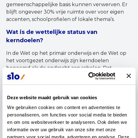
gemeenschappelijke basis kunnen verwerven. Er
blijft ongeveer 30% vrije ruimte over voor eigen
accenten, schoolprofielen of lokale thema’s.
Wat is de wettelijke status van
kerndoelen?
In de Wet op het primair onderwijs en de Wet op
het voortgezet onderwijs zijn kerndoelen
benoemd als de opdracht aan scholen. Dat
betekent dat iedere school verplicht is het
onderwijs zo vorm te geven dat leerlingen deze
doelen kunnen bereiken. We noemen dit het
beoogde curriculum op landelijk niveau.
Deze website maakt gebruik van cookies
We gebruiken cookies om content en advertenties te 
Wat zijn functionele kerndoelen?
personaliseren, om functies voor social media te bieden 
en om ons websiteverkeer te analyseren. Ook delen we 
Leerlingen in het so en vso die doorstromen naar
informatie over uw gebruik van onze site met onze 
vervolgonderwijs volgen dezelfde kerndoelen als
partners voor social media, adverteren en analyse. Deze 