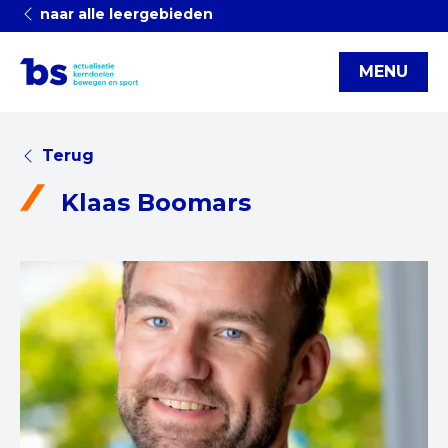
naar alle leergebieden
MENU
Terug
Klaas Boomars