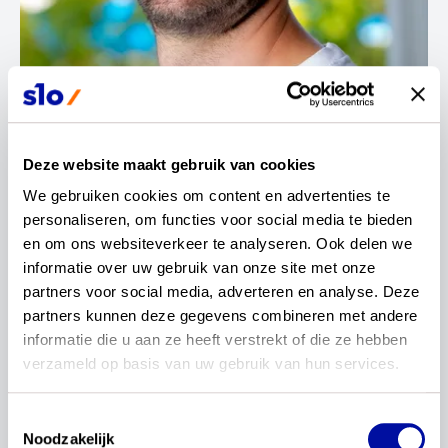
Contactinformatie
Deze website maakt gebruik van cookies
Klaas Boomars
We gebruiken cookies om content en advertenties te 
personaliseren, om functies voor social media te bieden 
en om ons websiteverkeer te analyseren. Ook delen we 
informatie over uw gebruik van onze site met onze 
partners voor social media, adverteren en analyse. Deze 
partners kunnen deze gegevens combineren met andere 
Ik ben Klaas Boomars, 40 jaar en kom uit
informatie die u aan ze heeft verstrekt of die ze hebben 
Amsterdam. Na het afronden van de ALO heb ik
verzameld op basis van uw gebruik van hun services.
gewerkt in het vo om na 7 jaar te solliciteren bij de
ALO als docent Spel. De jaren daarna heb ik naast
Toestemmingsselectie
het geven van veel praktijkgerichte lessen ook
Noodzakelijk