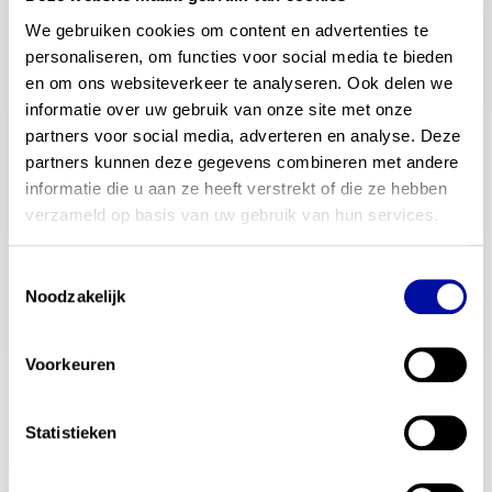
We gebruiken cookies om content en advertenties te 
Bericht
*
personaliseren, om functies voor social media te bieden 
en om ons websiteverkeer te analyseren. Ook delen we 
informatie over uw gebruik van onze site met onze 
Versturen
partners voor social media, adverteren en analyse. Deze 
partners kunnen deze gegevens combineren met andere 
informatie die u aan ze heeft verstrekt of die ze hebben 
verzameld op basis van uw gebruik van hun services.
contactgegevens
E-mail
Toestemmingsselectie
Noodzakelijk
actualisatieonderwijsdoelen@slo.nl
Bezoekadres
Voorkeuren
Stationsplein 1, 3818 LE, Amersfoort
Statistieken
Postadres
Postbus 502, 3008AM, Amersfoort Nederland