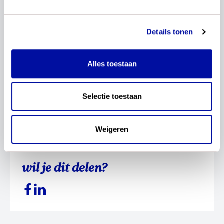
Diverse data - Roadshows PO-raad en AVS
We dragen bij aan de Roadshows van de PO-
Details tonen
raad en AVS. We geven hier een bijdrage over
het starten van het curriculumgesprek op
school.
Alles toestaan
En er zijn nog diverse (leergebied-specifieke)
Selectie toestaan
congressen, waar onze collega’s een bijdrage
geven. Je vindt alle activiteiten in de
agenda op
slo.nl
.
Weigeren
wil je dit delen?