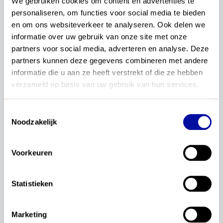
We gebruiken cookies om content en advertenties te 
betekenen voor je onderwijs.
personaliseren, om functies voor social media te bieden 
24 maart – Utrecht
en om ons websiteverkeer te analyseren. Ook delen we 
31 maart – Eindhoven-Veldhoven
informatie over uw gebruik van onze site met onze 
9 april – Zwolle
partners voor social media, adverteren en analyse. Deze 
14 april – Rotterdam
partners kunnen deze gegevens combineren met andere 
informatie die u aan ze heeft verstrekt of die ze hebben 
verzameld op basis van uw gebruik van hun services.
15 april - Congres De Staat van het Onderwijs
(DeFabrique in Utrecht)
Toestemmingsselectie
We zijn aanwezig met een sessie over de
Noodzakelijk
nieuwe kerndoelen.
16 april – Werkconferentie ‘Van bouwsteen tot
bouwwerk’ (Bussum)
Voorkeuren
We zijn aanwezig met een plenaire
presentatie, werksessie en een
Statistieken
informatiestand. Je gaat hier aan de slag met
wat de vernieuwde kerndoelen betekenen
voor opleiden en curriculumontwikkeling.
Marketing
Voor pabo's en (school)opleiders.