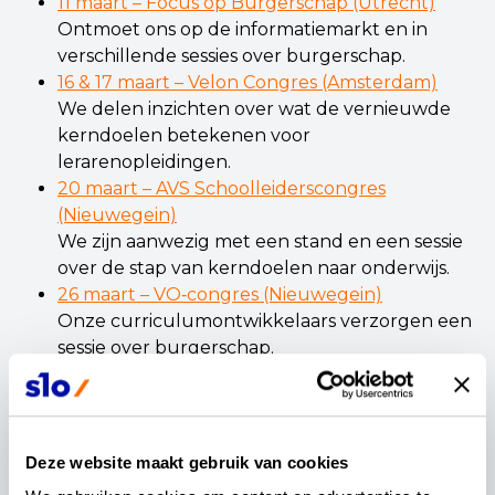
11 maart – Focus op Burgerschap (Utrecht)
Ontmoet ons op de informatiemarkt en in
verschillende sessies over burgerschap.
16 & 17 maart – Velon Congres (Amsterdam)
We delen inzichten over wat de vernieuwde
kerndoelen betekenen voor
lerarenopleidingen.
20 maart – AVS Schoolleiderscongres
(Nieuwegein)
We zijn aanwezig met een stand en een sessie
over de stap van kerndoelen naar onderwijs.
26 maart – VO‑congres (Nieuwegein)
Onze curriculumontwikkelaars verzorgen een
sessie over burgerschap.
OCW Dichtbij-conferenties
Tijdens onze sessies bieden we handvatten
voor curriculumbewust handelen en kun je
ook bij onze informatiestand met ons in
Deze website maakt gebruik van cookies
gesprek over wat de nieuwe kerndoelen