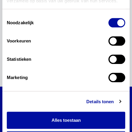
verzameld op basis van uw gebruik van hun services.
Updates
Kerndoelen
Actualisatie
Nederlands
Toestemmingsselectie
Nieuwsbrief
reset
Noodzakelijk
startnotitie
Voorkeuren
Geen updates gevonden
Statistieken
1
Marketing
actualisatie kerndoelen
Details tonen
Blijf via dit platform op de hoogte van de
actualisatie van de kerndoelen.
Alles toestaan