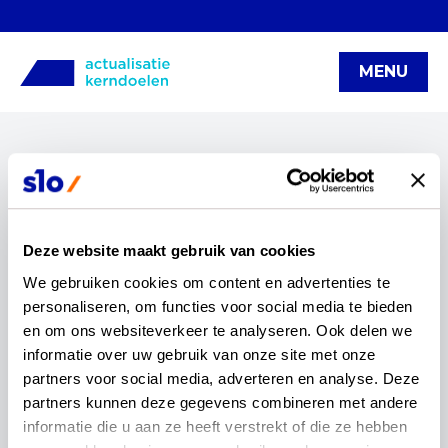
MENU
Categorieën
vacature
bewegen en sport
kunst en cultuur
Podcast
moderne vreemde talen
Deze website maakt gebruik van cookies
We gebruiken cookies om content en advertenties te 
mens en maatschappij
mens en natuur
webinar
personaliseren, om functies voor social media te bieden 
regio bijeenkomst
aanmelden
Concept kerndoelen
en om ons websiteverkeer te analyseren. Ook delen we 
kerndoelenteams
Fase van beproeven
artikel
informatie over uw gebruik van onze site met onze 
partners voor social media, adverteren en analyse. Deze 
functionele kerndoelen
werving
congressen
Blog
partners kunnen deze gegevens combineren met andere 
(v)so
infographic
burgerschap
informatie die u aan ze heeft verstrekt of die ze hebben 
digitale geletterdheid
OCW
rekenen en wiskunde