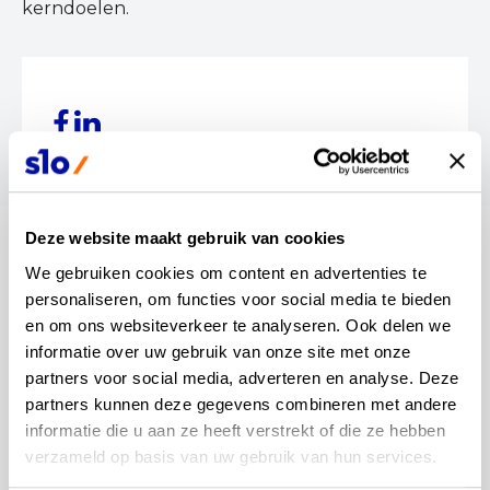
kerndoelen.
Deze website maakt gebruik van cookies
blijf op de hoogte
We gebruiken cookies om content en advertenties te 
personaliseren, om functies voor social media te bieden 
Altijd als eerste op de hoogte van de laatste
en om ons websiteverkeer te analyseren. Ook delen we 
ontwikkelingen? Meld je dan aan voor onze
informatie over uw gebruik van onze site met onze 
automatische updates. Je ontvangt dan een mail
partners voor social media, adverteren en analyse. Deze 
als wij een nieuwsbericht plaatsen.
partners kunnen deze gegevens combineren met andere 
informatie die u aan ze heeft verstrekt of die ze hebben 
verzameld op basis van uw gebruik van hun services.
Aanmelden updates