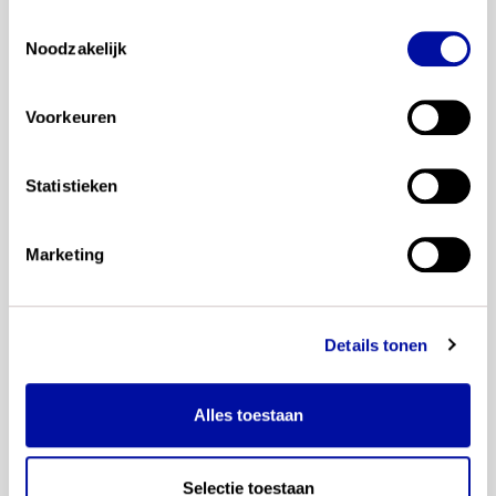
Toestemmingsselectie
*
zijn verplicht
Noodzakelijk
*
E-mail
Voorkeuren
Voorletters
Statistieken
Tussenvoegsel
Marketing
Achternaam
Leergebieden
Details tonen
Nederlands
Rekenen en wiskunde
Alles toestaan
Burgerschap
Digitale geletterdheid
Bewegen en sport
Selectie toestaan
Kunst en cultuur