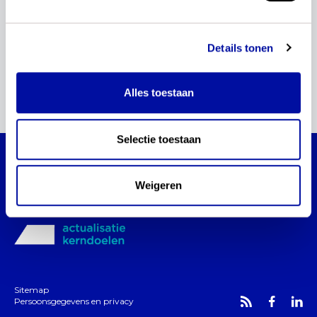
Lees verder...
27 juni 2024
Podcast
Details tonen
Alles toestaan
1
Selectie toestaan
actualisatie kerndoelen
Weigeren
Blijf via dit platform op de hoogte van de
actualisatie van de kerndoelen.
Sitemap
Persoonsgegevens en privacy