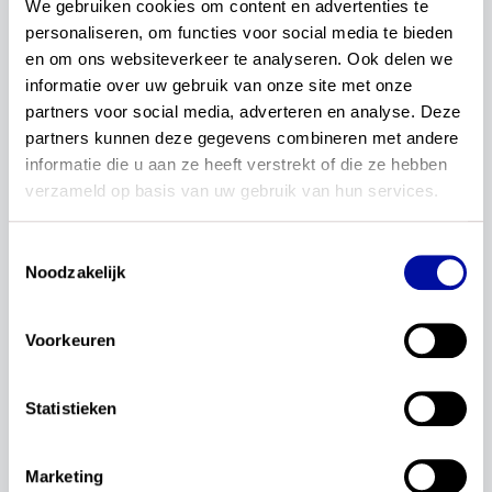
We gebruiken cookies om content en advertenties te 
Updates
Kerndoelen
Actualisatie
Nederlands
personaliseren, om functies voor social media te bieden 
en om ons websiteverkeer te analyseren. Ook delen we 
Nieuwsbrief
reset
informatie over uw gebruik van onze site met onze 
partners voor social media, adverteren en analyse. Deze 
Podcast
partners kunnen deze gegevens combineren met andere 
informatie die u aan ze heeft verstrekt of die ze hebben 
verzameld op basis van uw gebruik van hun services.
1–1 van 1 artikelen
Toestemmingsselectie
Redactie
Noodzakelijk
Podcast ism researchED over
betrokkenheid scholen en
curriculumbewustzijn
Voorkeuren
Hoe zijn scholen betrokken en hoe kan je als school
curriculumbewust met de kerndoelen aan de slag? Je
Statistieken
hoort in de podcast Bernard Teunis, Jorrit Blaas,
Esther van Huisstede en Jan van de Ven.
Marketing