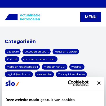
MENU
Categorieën
vacature
bewegen en sport
kunst en cultuur
Podcast
moderne vreemde talen
mens en maatschappij
mens en natuur
webinar
regio bijeenkomst
aanmelden
Concept kerndoelen
kerndoelenteams
Fase van beproeven
artikel
functionele kerndoelen
werving
congressen
Blog
(v)so
infographic
burgerschap
Deze website maakt gebruik van cookies
digitale geletterdheid
OCW
rekenen en wiskunde