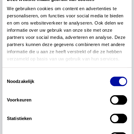
Lees verder...
We gebruiken cookies om content en advertenties te 
personaliseren, om functies voor social media te bieden 
18 januari 2024
en om ons websiteverkeer te analyseren. Ook delen we 
(v)so
Actualisatie
Kerndoelen
informatie over uw gebruik van onze site met onze 
partners voor social media, adverteren en analyse. Deze 
partners kunnen deze gegevens combineren met andere 
Redactie
Artikel: Passende kerndoelen voor
informatie die u aan ze heeft verstrekt of die ze hebben 
verzameld op basis van uw gebruik van hun services.
álle leerlingen
Onderwijs moet toegankelijk zijn voor álle leerlingen.
Toestemmingsselectie
De actualisatie van de kerndoelen biedt hiervoor een
Noodzakelijk
uitgelezen kans. Vier betrokkenen vertellen hierover
in dit artikel in Praktijk en Kennis.
Voorkeuren
Lees verder...
06 december 2023
Statistieken
(v)so