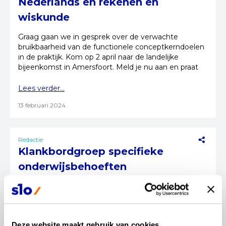
Nederlands en rekenen en
wiskunde
Graag gaan we in gesprek over de verwachte
bruikbaarheid van de functionele conceptkerndoelen
in de praktijk. Kom op 2 april naar de landelijke
bijeenkomst in Amersfoort. Meld je nu aan en praat
mee!
Lees verder...
13 februari 2024
Redactie
Klankbordgroep specifieke
onderwijsbehoeften
Onderwijs moet toegankelijk zijn voor alle leerlingen,
ook voor leerlingen met specifieke
onderwijsbehoeften. Wil je weten wie er in de
klankbordgroepen zitten?
Deze website maakt gebruik van cookies