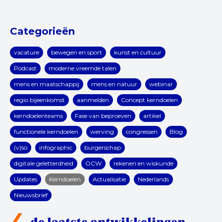
Categorieën
vacature
bewegen en sport
kunst en cultuur
Podcast
moderne vreemde talen
mens en maatschappij
mens en natuur
webinar
regio bijeenkomst
aanmelden
Concept kerndoelen
kerndoelenteams
Fase van beproeven
artikel
functionele kerndoelen
werving
congressen
Blog
(v)so
infographic
burgerschap
digitale geletterdheid
OCW
rekenen en wiskunde
Updates
Kerndoelen
Actualisatie
Nederlands
Nieuwsbrief