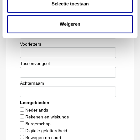
Aanmelden updates
Selectie toestaan
*
zijn verplicht
*
E-mail
Weigeren
Voorletters
Tussenvoegsel
Achternaam
Leergebieden
Nederlands
Rekenen en wiskunde
Burgerschap
Digitale geletterdheid
Bewegen en sport