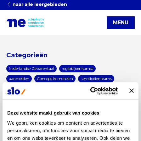
naar alle leergebieden
MENU
Categorieën
Nederlandse Gebarentaal
regiobijeenkomst
aanmelden
Concept kerndoelen
kerndoelenteams
Fase van beproeven
artikel
functionele kerndoelen
interview
Blog
(v)so
infographic
OCW
rekenen en wiskunde
Kerndoelen
Actualisatie
Deze website maakt gebruik van cookies
Nederlands
reset
We gebruiken cookies om content en advertenties te 
personaliseren, om functies voor social media te bieden 
kerndoelenteams
en om ons websiteverkeer te analyseren. Ook delen we 