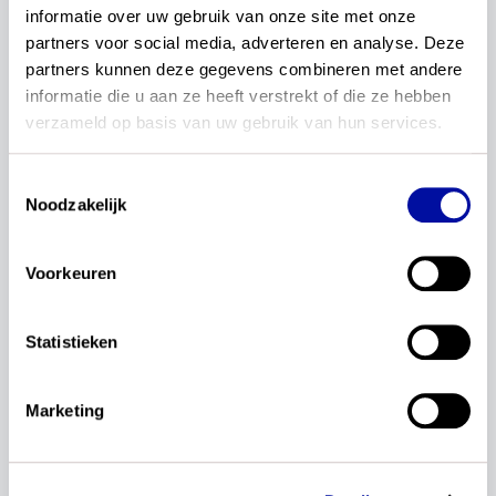
informatie over uw gebruik van onze site met onze 
partners voor social media, adverteren en analyse. Deze 
1–1 van 1 artikelen
partners kunnen deze gegevens combineren met andere 
informatie die u aan ze heeft verstrekt of die ze hebben 
Redactie
verzameld op basis van uw gebruik van hun services.
We zijn gestart: vijf
kerndoelenteams bekend
Toestemmingsselectie
Noodzakelijk
De vijf kerndoelenteams zijn gestart! Ben je
benieuwd wie er in de teams zitten? Lees dan snel
verder.
Voorkeuren
Lees verder...
Statistieken
01 september 2023
kerndoelenteams
Marketing
1