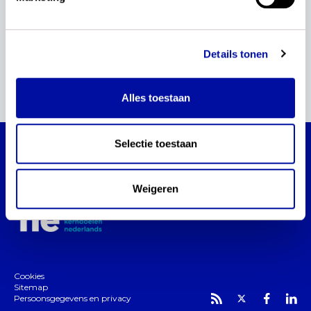
rekenen en wiskunde
aanmelden
regiobijeenkomst
Details tonen
1
Alles toestaan
Selectie toestaan
Actualisatie kerndoelen Nederlands
Blijf via dit platform op de hoogte van de
Weigeren
actualisatie van de kerndoelen Nederlands.
Cookies
Sitemap
Persoonsgegevens en privacy