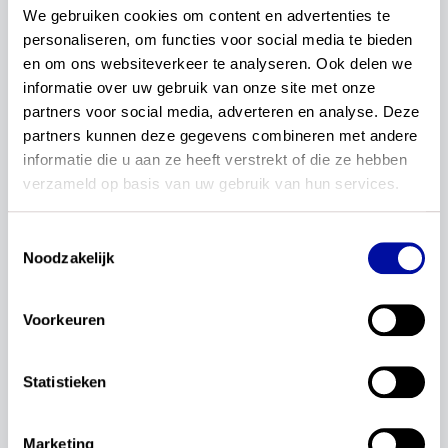
We gebruiken cookies om content en advertenties te 
personaliseren, om functies voor social media te bieden 
1–1 van 1 artikelen
en om ons websiteverkeer te analyseren. Ook delen we 
informatie over uw gebruik van onze site met onze 
Redactie
partners voor social media, adverteren en analyse. Deze 
Praat mee over de
partners kunnen deze gegevens combineren met andere 
conceptkerndoelen Nederlands en
informatie die u aan ze heeft verstrekt of die ze hebben 
rekenen en wiskunde in de
verzameld op basis van uw gebruik van hun services.
onderwijspraktijk. Meld jouw
Toestemmingsselectie
school nu aan!
Noodzakelijk
SLO zoekt schoolleiders, leraren, taal- en
rekencoördinatoren en IB’ers (po, vo en (v)so) om
Voorkeuren
mee in gesprek te gaan over de conceptkerndoelen
Nederlands en rekenen en wiskunde in de lespraktijk.
Statistieken
Lees verder...
07 november 2023
Concept kerndoelen
Nederlands
Marketing