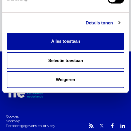
rekenen en wiskunde
aanmelden
regiobijeenkomst
Details tonen
1
Alles toestaan
Selectie toestaan
Actualisatie kerndoelen Nederlands
Blijf via dit platform op de hoogte van de
Weigeren
actualisatie van de kerndoelen Nederlands.
Cookies
Sitemap
Persoonsgegevens en privacy