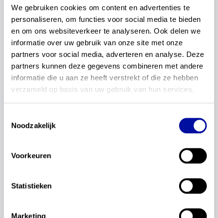
We gebruiken cookies om content en advertenties te 
personaliseren, om functies voor social media te bieden 
1–1 van 1 artikelen
en om ons websiteverkeer te analyseren. Ook delen we 
informatie over uw gebruik van onze site met onze 
Redactie
partners voor social media, adverteren en analyse. Deze 
Praat mee over de
partners kunnen deze gegevens combineren met andere 
conceptkerndoelen Nederlands en
informatie die u aan ze heeft verstrekt of die ze hebben 
rekenen en wiskunde in de
verzameld op basis van uw gebruik van hun services.
onderwijspraktijk. Meld jouw
Toestemmingsselectie
school nu aan!
Noodzakelijk
SLO zoekt schoolleiders, leraren, taal- en
rekencoördinatoren en IB’ers (po, vo en (v)so) om
Voorkeuren
mee in gesprek te gaan over de conceptkerndoelen
Nederlands en rekenen en wiskunde in de lespraktijk.
Statistieken
Lees verder...
07 november 2023
Concept kerndoelen
Nederlands
Marketing