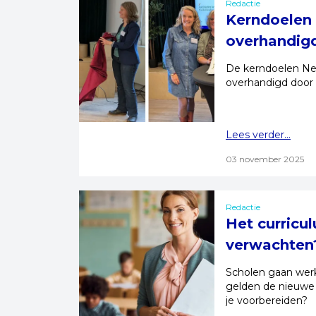
Redactie
Kerndoelen 
overhandig
De kerndoelen Ned
overhandigd door 
Lees verder...
03 november 2025
Redactie
Het curricu
verwachten
Scholen gaan we
gelden de nieuwe 
je voorbereiden?