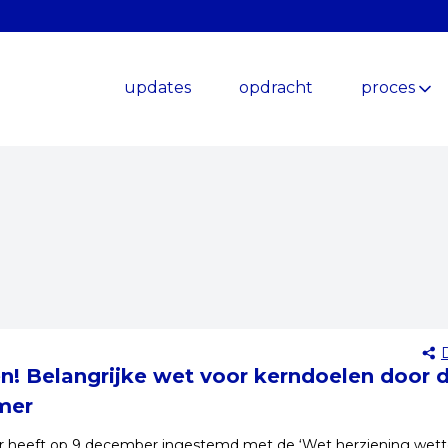
updates
opdracht
proces
 Belangrijke wet voor kerndoelen door 
mer
heeft op 9 december ingestemd met de ‘Wet herziening wette