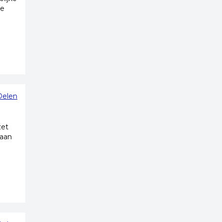
de
Delen
zet
 aan