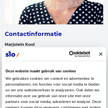
Contactinformatie
Marjolein Kool
Deze website maakt gebruik van cookies
We gebruiken cookies om content en advertenties te 
Na mijn studies wiskunde en Nederlandse taal- en
personaliseren, om functies voor social media te bieden 
letterkunde ben ik gepromoveerd op zestiende-
en om ons websiteverkeer te analyseren. Ook delen we 
eeuwse rekenboeken. Wat was de (reken)wereld
informatie over uw gebruik van onze site met onze 
destijds overzichtelijk. Alleen koop- en
partners voor social media, adverteren en analyse. Deze 
ambachtslieden leerden cijferen en enkele
partners kunnen deze gegevens combineren met andere 