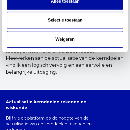
Alles toestaan
harte inzetten voor beter reken-
wiskundeonderwijs, omdat ieder kind een
kansrijke toekomst verdient, en omdat ieder kind
Selectie toestaan
mag ontdekken dat rekenen-wiskunde een
prachtig vak is.
Weigeren
Ik zat eerder in de rekencommissie van de KNAW
(2008) en het Referentiekader (2009).
Meewerken aan de actualisatie van de kerndoelen
vind ik een logisch vervolg en een eervolle en
belangrijke uitdaging.
Actualisatie kerndoelen rekenen en
wiskunde
Blijf via dit platform op de hoogte van de
actualisatie van de kerndoelen rekenen en
wiskunde.