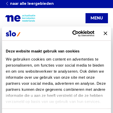
naar alle leergebieden
MENU
Categorieën
Deze website maakt gebruik van cookies
Nederlandse Gebarentaal
regiobijeenkomst
We gebruiken cookies om content en advertenties te 
aanmelden
Concept kerndoelen
kerndoelenteams
personaliseren, om functies voor social media te bieden 
en om ons websiteverkeer te analyseren. Ook delen we 
Fase van beproeven
artikel
functionele kerndoelen
informatie over uw gebruik van onze site met onze 
interview
Blog
(v)so
infographic
OCW
partners voor social media, adverteren en analyse. Deze 
rekenen en wiskunde
Kerndoelen
Actualisatie
partners kunnen deze gegevens combineren met andere 
informatie die u aan ze heeft verstrekt of die ze hebben 
Nederlands
reset
verzameld op basis van uw gebruik van hun services.
startnotitie