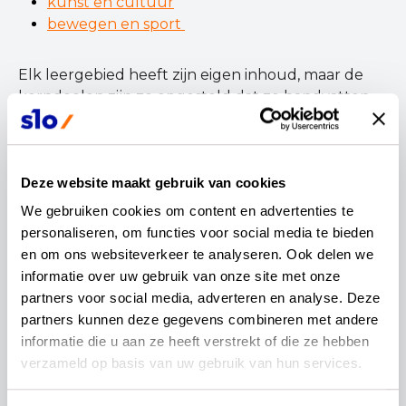
kunst en cultuur
bewegen en sport
Elk leergebied heeft zijn eigen inhoud, maar de
kerndoelen zijn zo opgesteld dat ze handvatten
geven om de inhouden in samenhang aan te
bieden. In de interviews vind je hiervan
verschillende voorbeelden. Ook in de
Deze website maakt gebruik van cookies
kerndoelenbundels benoemen we de
verbanden tussen de leergebieden.
We gebruiken cookies om content en advertenties te 
personaliseren, om functies voor social media te bieden 
Bekijk de kerndoelen en ga aan de
en om ons websiteverkeer te analyseren. Ook delen we 
slag
informatie over uw gebruik van onze site met onze 
partners voor social media, adverteren en analyse. Deze 
Je vindt de nieuwe kerndoelen in de
partners kunnen deze gegevens combineren met andere 
kerndoelenbundels. Download de bundels op
informatie die u aan ze heeft verstrekt of die ze hebben 
actualisatie van de kerndoelen, SLO
. En hoewel ze
verzameld op basis van uw gebruik van hun services.
nog niet zijn vastgelegd in de wet, kun je wel al
aan de slag
gaan met de kerndoelen.